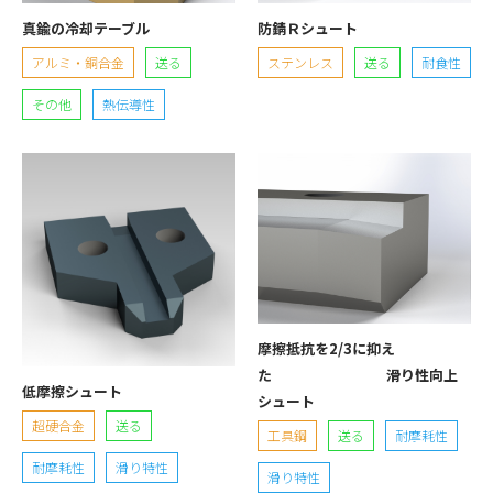
真鍮の冷却テーブル
防錆Ｒシュート
アルミ・銅合金
送る
ステンレス
送る
耐食性
その他
熱伝導性
摩擦抵抗を2/3に抑え
た 滑り性向上
低摩擦シュート
シュート
超硬合金
送る
工具鋼
送る
耐摩耗性
耐摩耗性
滑り特性
滑り特性