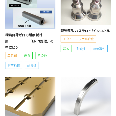
配管部品 ハステロイ/インコネル
環境負荷ゼロの耐摩耗対
チタン・ニッケル合金
策 「ERIN処理」の
中空ピン
送る
耐食性
熱伝導性
工具鋼
送る
その他
耐摩耗性
耐食性