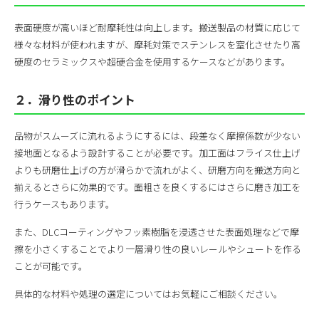
表面硬度が高いほど耐摩耗性は向上します。搬送製品の材質に応じて
様々な材料が使われますが、摩耗対策でステンレスを窒化させたり高
硬度のセラミックスや超硬合金を使用するケースなどがあります。
２．滑り性のポイント
品物がスムーズに流れるようにするには、段差なく摩擦係数が少ない
接地面となるよう設計することが必要です。加工面はフライス仕上げ
よりも研磨仕上げの方が滑らかで流れがよく、研磨方向を搬送方向と
揃えるとさらに効果的です。面粗さを良くするにはさらに磨き加工を
行うケースもあります。
また、DLCコーティングやフッ素樹脂を浸透させた表面処理などで摩
擦を小さくすることでより一層滑り性の良いレールやシュートを作る
ことが可能です。
具体的な材料や処理の選定についてはお気軽にご相談ください。