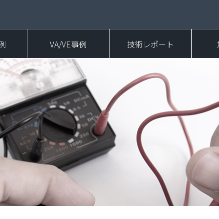
例
VA/VE事例
技術レポート