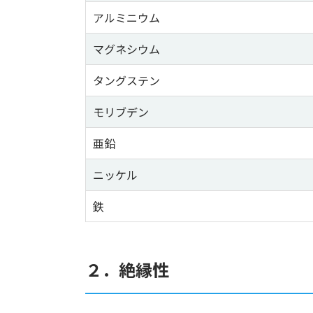
アルミニウム
マグネシウム
タングステン
モリブデン
亜鉛
ニッケル
鉄
２．絶縁性