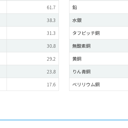
61.7
鉛
38.3
水銀
31.3
タフピッチ銅
30.8
無酸素銅
29.2
黄銅
23.8
りん青銅
17.6
ベリリウム銅