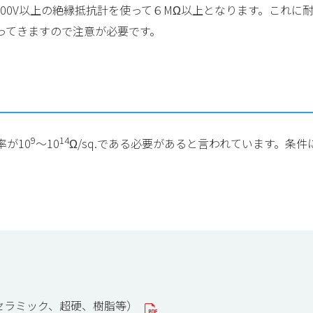
000V以上の絶縁抵抗計を使って６MΩ以上となります。これ
ってきますので注意が必要です。
9
14
が10
～10
Ω/sq.である必要があると言われています。条
属、セラミック、超硬、樹脂等）