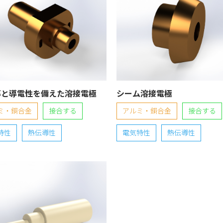
導と導電性を備えた溶接電極
シーム溶接電極
ミ・銅合金
接合する
アルミ・銅合金
接合する
特性
熱伝導性
電気特性
熱伝導性