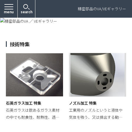
プライバシーポリシー
精密部品のVA/VEギャラリー
menu
search
技術特集
石英ガラス加工 特集
ノズル加工 特集
石英ガラスは数あるガラス素材
工業用のノズルというと液体や
の中でも耐食性、耐熱性、透…
気体を吸う、又は排出する動…