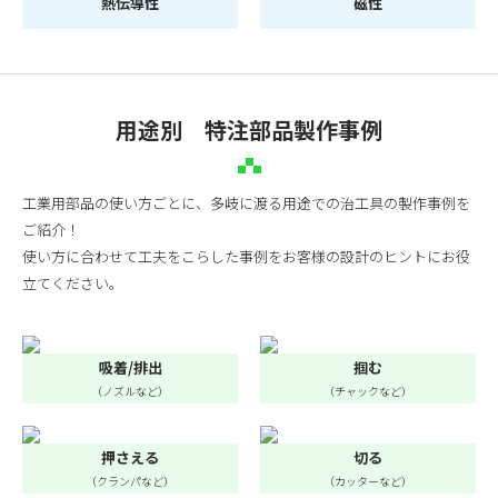
熱伝導性
磁性
用途別 特注部品製作事例
工業用部品の使い方ごとに、多岐に渡る用途での治工具の製作事例を
ご紹介！
使い方に合わせて工夫をこらした事例をお客様の設計のヒントにお役
立てください。
吸着/排出
掴む
（ノズルなど）
（チャックなど）
押さえる
切る
（クランパなど）
（カッターなど）