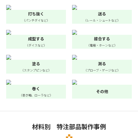
打ち抜く
送る
（パンチダイなど）
（レール・シュートなど）
成型する
接合する
（ダイスなど）
（電極・ホーンなど）
塗る
測る
（スタンプピンなど）
（プローブ・ゲージなど）
巻く
その他
（巻き軸、ローラなど）
材料別 特注部品製作事例