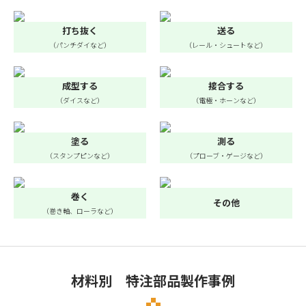
打ち抜く
送る
（パンチダイなど）
（レール・シュートなど）
成型する
接合する
（ダイスなど）
（電極・ホーンなど）
塗る
測る
（スタンプピンなど）
（プローブ・ゲージなど）
巻く
その他
（巻き軸、ローラなど）
材料別 特注部品製作事例