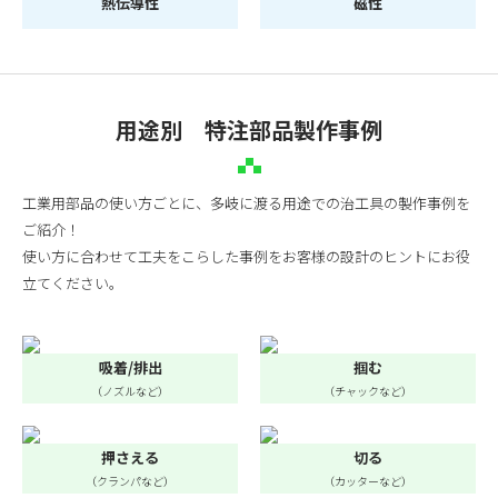
熱伝導性
磁性
用途別 特注部品製作事例
工業用部品の使い方ごとに、多岐に渡る用途での治工具の製作事例を
ご紹介！
使い方に合わせて工夫をこらした事例をお客様の設計のヒントにお役
立てください。
吸着/排出
掴む
（ノズルなど）
（チャックなど）
押さえる
切る
（クランパなど）
（カッターなど）