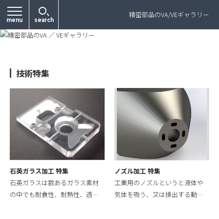
プライバシーポリシー
精密部品のVA/VEギャラリー
menu
search
技術特集
石英ガラス加工 特集
ノズル加工 特集
石英ガラスは数あるガラス素材
工業用のノズルというと液体や
の中でも耐食性、耐熱性、透…
気体を吸う、又は排出する動…