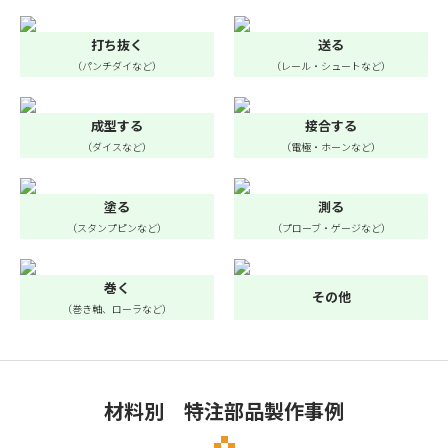
打ち抜く
送る
（パンチダイなど）
（レール・シュートなど）
成型する
接合する
（ダイスなど）
（電極・ホーンなど）
塗る
測る
（スタンプピンなど）
（プローブ・ゲージなど）
巻く
その他
（巻き軸、ローラなど）
材料別 特注部品製作事例