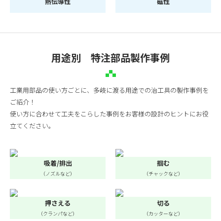
熱伝導性
磁性
用途別 特注部品製作事例
工業用部品の使い方ごとに、多岐に渡る用途での治工具の製作事例を
ご紹介！
使い方に合わせて工夫をこらした事例をお客様の設計のヒントにお役
立てください。
吸着/排出
掴む
（ノズルなど）
（チャックなど）
押さえる
切る
（クランパなど）
（カッターなど）