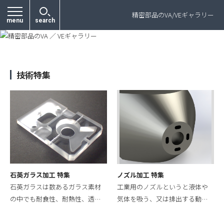
プライバシーポリシー
精密部品のVA/VEギャラリー
menu
search
技術特集
石英ガラス加工 特集
ノズル加工 特集
石英ガラスは数あるガラス素材
工業用のノズルというと液体や
の中でも耐食性、耐熱性、透…
気体を吸う、又は排出する動…