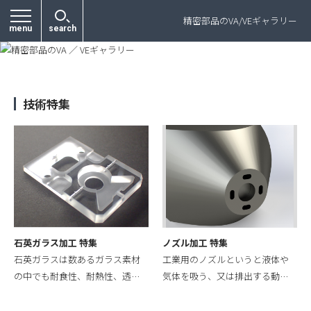
プライバシーポリシー
精密部品のVA/VEギャラリー
menu
search
技術特集
石英ガラス加工 特集
ノズル加工 特集
石英ガラスは数あるガラス素材
工業用のノズルというと液体や
の中でも耐食性、耐熱性、透…
気体を吸う、又は排出する動…