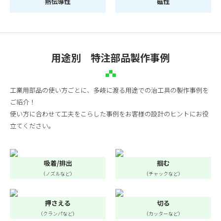
熱伝導性
磁性
用途別 特注部品製作事例
工業用部品の使い方ごとに、多岐に渡る用途での治工具の製作事例を
ご紹介！
使い方に合わせて工夫をこらした事例をお客様の設計のヒントにお役
立てください。
吸着/排出
掴む
（ノズルなど）
（チャックなど）
押さえる
切る
（クランパなど）
（カッターなど）