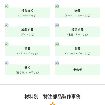
打ち抜く
送る
（パンチダイなど）
（レール・シュートなど）
成型する
接合する
（ダイスなど）
（電極・ホーンなど）
塗る
測る
（スタンプピンなど）
（プローブ・ゲージなど）
巻く
その他
（巻き軸、ローラなど）
材料別 特注部品製作事例