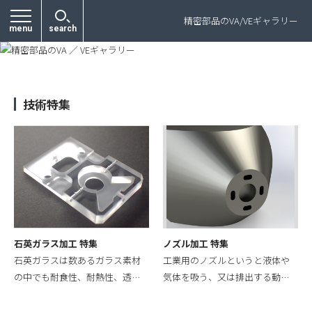
プライバシーポリシー
精密部品のVA/VEギャラリー
menu
search
技術特集
石英ガラス加工 特集
ノズル加工 特集
石英ガラスは数あるガラス素材
工業用のノズルというと液体や
の中でも耐食性、耐熱性、透…
気体を吸う、又は排出する動…