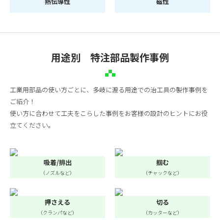
熱伝導性
磁性
用途別 特注部品製作事例
工業用部品の使い方ごとに、多岐に渡る用途での治工具の製作事例を
ご紹介！
使い方に合わせて工夫をこらした事例をお客様の設計のヒントにお役
立てください。
吸着/排出
掴む
（ノズルなど）
（チャックなど）
押さえる
切る
（クランパなど）
（カッターなど）