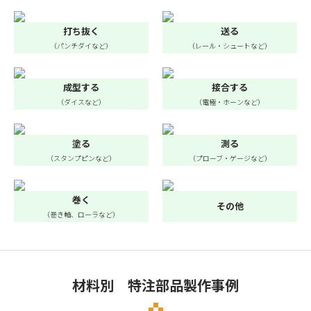
打ち抜く
送る
（パンチダイなど）
（レール・シュートなど）
成型する
接合する
（ダイスなど）
（電極・ホーンなど）
塗る
測る
（スタンプピンなど）
（プローブ・ゲージなど）
巻く
その他
（巻き軸、ローラなど）
材料別 特注部品製作事例