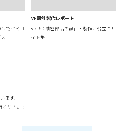
VE設計製作レポート
ガンでセミコ
vol.60 精密部品の設計・製作に役立つサ
ダス
イト集
います。
用ください！