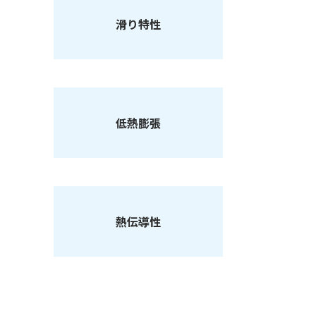
滑り特性
低熱膨張
熱伝導性