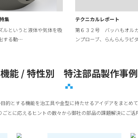
 特集
テクニカルレポート
ズルというと液体や気体を吸
第６３２号 バッハもオル
出する動…
ンプローブ、らんらんラピ
機能 / 特性別 特注部品製作事例
の目的とする機能を治工具や金型に持たせるアイデアをまとめて
りごとに応えるヒントの数々から御社の部品の課題解決にご活