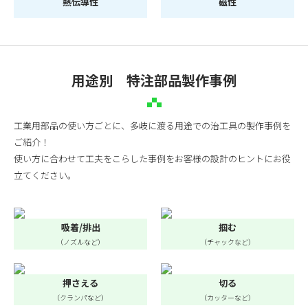
熱伝導性
磁性
用途別 特注部品製作事例
工業用部品の使い方ごとに、多岐に渡る用途での治工具の製作事例を
ご紹介！
使い方に合わせて工夫をこらした事例をお客様の設計のヒントにお役
立てください。
吸着/排出
掴む
（ノズルなど）
（チャックなど）
押さえる
切る
（クランパなど）
（カッターなど）