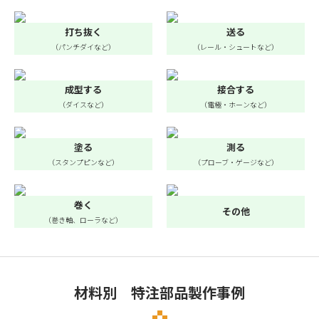
打ち抜く
送る
（パンチダイなど）
（レール・シュートなど）
成型する
接合する
（ダイスなど）
（電極・ホーンなど）
塗る
測る
（スタンプピンなど）
（プローブ・ゲージなど）
巻く
その他
（巻き軸、ローラなど）
材料別 特注部品製作事例