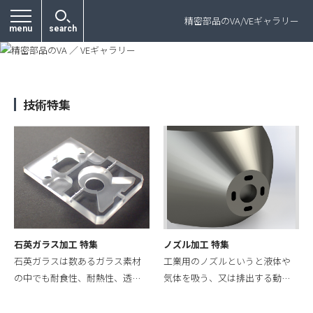
プライバシーポリシー
精密部品のVA/VEギャラリー
menu
search
技術特集
石英ガラス加工 特集
ノズル加工 特集
石英ガラスは数あるガラス素材
工業用のノズルというと液体や
の中でも耐食性、耐熱性、透…
気体を吸う、又は排出する動…