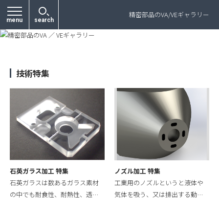
プライバシーポリシー
精密部品のVA/VEギャラリー
menu
search
技術特集
石英ガラス加工 特集
ノズル加工 特集
石英ガラスは数あるガラス素材
工業用のノズルというと液体や
の中でも耐食性、耐熱性、透…
気体を吸う、又は排出する動…