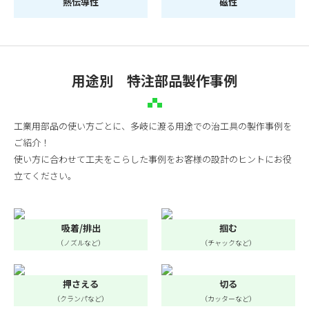
熱伝導性
磁性
用途別 特注部品製作事例
工業用部品の使い方ごとに、多岐に渡る用途での治工具の製作事例を
ご紹介！
使い方に合わせて工夫をこらした事例をお客様の設計のヒントにお役
立てください。
吸着/排出
掴む
（ノズルなど）
（チャックなど）
押さえる
切る
（クランパなど）
（カッターなど）