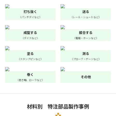
打ち抜く
送る
（パンチダイなど）
（レール・シュートなど）
成型する
接合する
（ダイスなど）
（電極・ホーンなど）
塗る
測る
（スタンプピンなど）
（プローブ・ゲージなど）
巻く
その他
（巻き軸、ローラなど）
材料別 特注部品製作事例