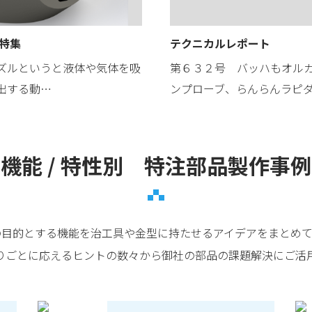
 特集
テクニカルレポート
ズルというと液体や気体を吸
第６３２号 バッハもオル
出する動…
ンプローブ、らんらんラピ
機能 / 特性別 特注部品製作事例
の目的とする機能を治工具や金型に持たせるアイデアをまとめて
りごとに応えるヒントの数々から御社の部品の課題解決にご活