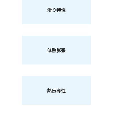
滑り特性
低熱膨張
熱伝導性