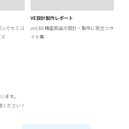
VE設計製作レポート
ガンでセミコ
vol.60 精密部品の設計・製作に役立つサ
ダス
イト集
います。
用ください！