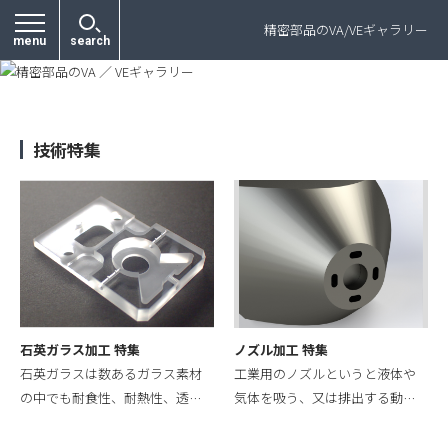
プライバシーポリシー
精密部品のVA/VEギャラリー
menu
search
技術特集
石英ガラス加工 特集
ノズル加工 特集
石英ガラスは数あるガラス素材
工業用のノズルというと液体や
の中でも耐食性、耐熱性、透…
気体を吸う、又は排出する動…