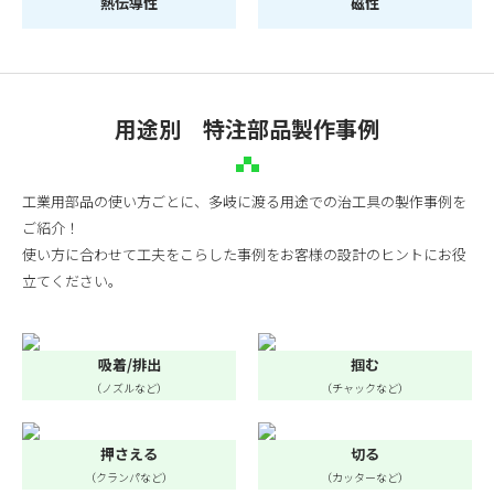
熱伝導性
磁性
用途別 特注部品製作事例
工業用部品の使い方ごとに、多岐に渡る用途での治工具の製作事例を
ご紹介！
使い方に合わせて工夫をこらした事例をお客様の設計のヒントにお役
立てください。
吸着/排出
掴む
（ノズルなど）
（チャックなど）
押さえる
切る
（クランパなど）
（カッターなど）