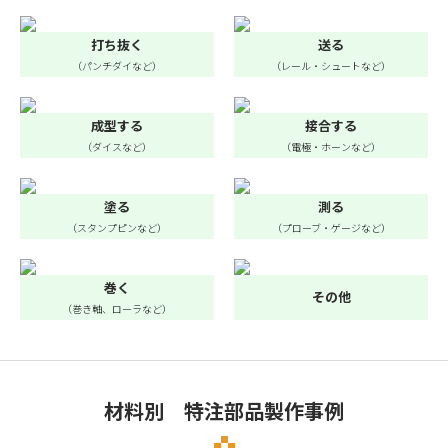
打ち抜く
送る
（パンチダイなど）
（レール・シュートなど）
成型する
接合する
（ダイスなど）
（電極・ホーンなど）
塗る
測る
（スタンプピンなど）
（プローブ・ゲージなど）
巻く
その他
（巻き軸、ローラなど）
材料別 特注部品製作事例