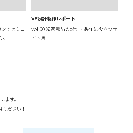
VE設計製作レポート
ガンでセミコ
vol.60 精密部品の設計・製作に役立つサ
ダス
イト集
います。
用ください！