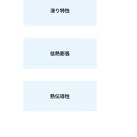
滑り特性
低熱膨張
熱伝導性