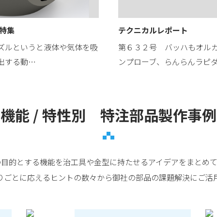
 特集
テクニカルレポート
ズルというと液体や気体を吸
第６３２号 バッハもオル
出する動…
ンプローブ、らんらんラピ
機能 / 特性別 特注部品製作事例
の目的とする機能を治工具や金型に持たせるアイデアをまとめて
りごとに応えるヒントの数々から御社の部品の課題解決にご活