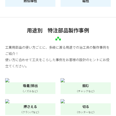
熱伝導性
磁性
用途別 特注部品製作事例
工業用部品の使い方ごとに、多岐に渡る用途での治工具の製作事例を
ご紹介！
使い方に合わせて工夫をこらした事例をお客様の設計のヒントにお役
立てください。
吸着/排出
掴む
（ノズルなど）
（チャックなど）
押さえる
切る
（クランパなど）
（カッターなど）