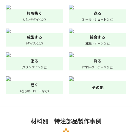
打ち抜く
送る
（パンチダイなど）
（レール・シュートなど）
成型する
接合する
（ダイスなど）
（電極・ホーンなど）
塗る
測る
（スタンプピンなど）
（プローブ・ゲージなど）
巻く
その他
（巻き軸、ローラなど）
材料別 特注部品製作事例