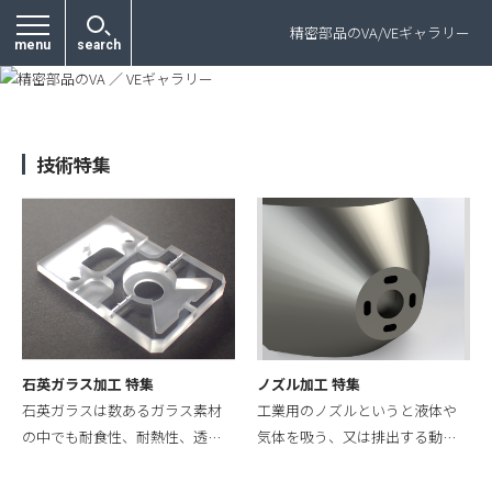
プライバシーポリシー
精密部品のVA/VEギャラリー
menu
search
技術特集
石英ガラス加工 特集
ノズル加工 特集
石英ガラスは数あるガラス素材
工業用のノズルというと液体や
の中でも耐食性、耐熱性、透…
気体を吸う、又は排出する動…