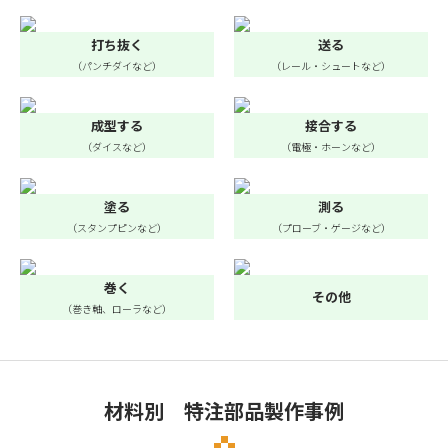
打ち抜く
送る
（パンチダイなど）
（レール・シュートなど）
成型する
接合する
（ダイスなど）
（電極・ホーンなど）
塗る
測る
（スタンプピンなど）
（プローブ・ゲージなど）
巻く
その他
（巻き軸、ローラなど）
材料別 特注部品製作事例