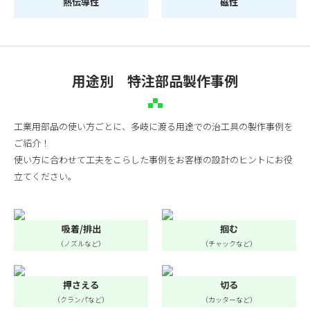
熱伝導性
磁性
用途別 特注部品製作事例
工業用部品の使い方ごとに、多岐に渡る用途での治工具の製作事例を
ご紹介！
使い方に合わせて工夫をこらした事例をお客様の設計のヒントにお役
立てください。
吸着/排出
掴む
（ノズルなど）
（チャックなど）
押さえる
切る
（クランパなど）
（カッターなど）