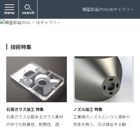
プライバシーポリシー
精密部品のVA/VEギャラリー
menu
search
技術特集
石英ガラス加工 特集
ノズル加工 特集
石英ガラスは数あるガラス素材
工業用のノズルというと液体や
の中でも耐食性、耐熱性、透…
気体を吸う、又は排出する動…