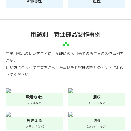
熱伝導性
磁性
用途別 特注部品製作事例
工業用部品の使い方ごとに、多岐に渡る用途での治工具の製作事例を
ご紹介！
使い方に合わせて工夫をこらした事例をお客様の設計のヒントにお役
立てください。
吸着/排出
掴む
（ノズルなど）
（チャックなど）
押さえる
切る
（クランパなど）
（カッターなど）