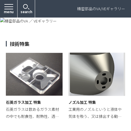
プライバシーポリシー
精密部品のVA/VEギャラリー
menu
search
技術特集
石英ガラス加工 特集
ノズル加工 特集
石英ガラスは数あるガラス素材
工業用のノズルというと液体や
の中でも耐食性、耐熱性、透…
気体を吸う、又は排出する動…