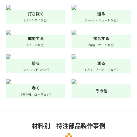
打ち抜く
送る
（パンチダイなど）
（レール・シュートなど）
成型する
接合する
（ダイスなど）
（電極・ホーンなど）
塗る
測る
（スタンプピンなど）
（プローブ・ゲージなど）
巻く
その他
（巻き軸、ローラなど）
材料別 特注部品製作事例