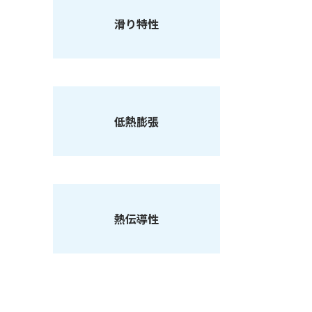
滑り特性
低熱膨張
熱伝導性