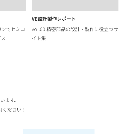
VE設計製作レポート
ガンでセミコ
vol.60 精密部品の設計・製作に役立つサ
ダス
イト集
います。
用ください！