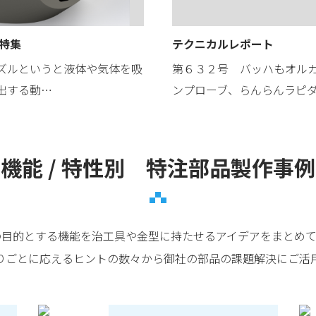
 特集
テクニカルレポート
ズルというと液体や気体を吸
第６３２号 バッハもオル
出する動…
ンプローブ、らんらんラピ
機能 / 特性別 特注部品製作事例
の目的とする機能を治工具や金型に持たせるアイデアをまとめて
りごとに応えるヒントの数々から御社の部品の課題解決にご活