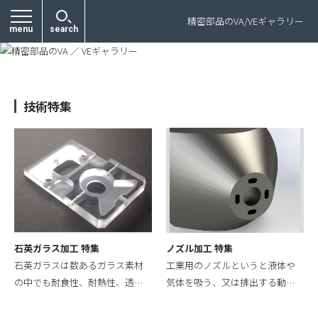
プライバシーポリシー
精密部品のVA/VEギャラリー
menu
search
技術特集
石英ガラス加工 特集
ノズル加工 特集
石英ガラスは数あるガラス素材
工業用のノズルというと液体や
の中でも耐食性、耐熱性、透…
気体を吸う、又は排出する動…