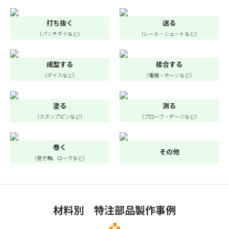
打ち抜く
送る
（パンチダイなど）
（レール・シュートなど）
成型する
接合する
（ダイスなど）
（電極・ホーンなど）
塗る
測る
（スタンプピンなど）
（プローブ・ゲージなど）
巻く
その他
（巻き軸、ローラなど）
材料別 特注部品製作事例