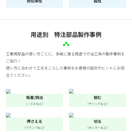
熱伝導性
磁性
用途別 特注部品製作事例
工業用部品の使い方ごとに、多岐に渡る用途での治工具の製作事例を
ご紹介！
使い方に合わせて工夫をこらした事例をお客様の設計のヒントにお役
立てください。
吸着/排出
掴む
（ノズルなど）
（チャックなど）
押さえる
切る
（クランパなど）
（カッターなど）