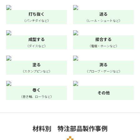
打ち抜く
送る
（パンチダイなど）
（レール・シュートなど）
成型する
接合する
（ダイスなど）
（電極・ホーンなど）
塗る
測る
（スタンプピンなど）
（プローブ・ゲージなど）
巻く
その他
（巻き軸、ローラなど）
材料別 特注部品製作事例