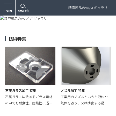
プライバシーポリシー
精密部品のVA/VEギャラリー
menu
search
技術特集
石英ガラス加工 特集
ノズル加工 特集
石英ガラスは数あるガラス素材
工業用のノズルというと液体や
の中でも耐食性、耐熱性、透…
気体を吸う、又は排出する動…