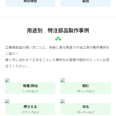
熱伝導性
磁性
用途別 特注部品製作事例
工業用部品の使い方ごとに、多岐に渡る用途での治工具の製作事例を
ご紹介！
使い方に合わせて工夫をこらした事例をお客様の設計のヒントにお役
立てください。
吸着/排出
掴む
（ノズルなど）
（チャックなど）
押さえる
切る
（クランパなど）
（カッターなど）