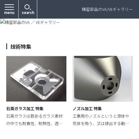
プライバシーポリシー
精密部品のVA/VEギャラリー
menu
search
技術特集
石英ガラス加工 特集
ノズル加工 特集
石英ガラスは数あるガラス素材
工業用のノズルというと液体や
の中でも耐食性、耐熱性、透…
気体を吸う、又は排出する動…