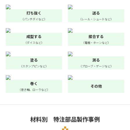
打ち抜く
送る
（パンチダイなど）
（レール・シュートなど）
成型する
接合する
（ダイスなど）
（電極・ホーンなど）
塗る
測る
（スタンプピンなど）
（プローブ・ゲージなど）
巻く
その他
（巻き軸、ローラなど）
材料別 特注部品製作事例