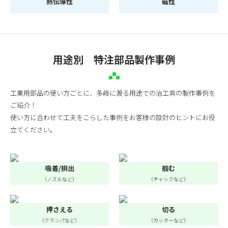
熱伝導性
磁性
用途別 特注部品製作事例
工業用部品の使い方ごとに、多岐に渡る用途での治工具の製作事例を
ご紹介！
使い方に合わせて工夫をこらした事例をお客様の設計のヒントにお役
立てください。
吸着/排出
掴む
（ノズルなど）
（チャックなど）
押さえる
切る
（クランパなど）
（カッターなど）