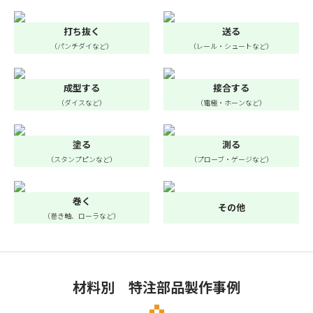
打ち抜く
送る
（パンチダイなど）
（レール・シュートなど）
成型する
接合する
（ダイスなど）
（電極・ホーンなど）
塗る
測る
（スタンプピンなど）
（プローブ・ゲージなど）
巻く
その他
（巻き軸、ローラなど）
材料別 特注部品製作事例