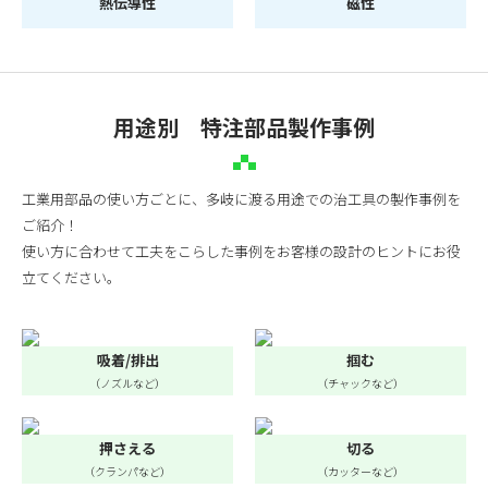
熱伝導性
磁性
用途別 特注部品製作事例
工業用部品の使い方ごとに、多岐に渡る用途での治工具の製作事例を
ご紹介！
使い方に合わせて工夫をこらした事例をお客様の設計のヒントにお役
立てください。
吸着/排出
掴む
（ノズルなど）
（チャックなど）
押さえる
切る
（クランパなど）
（カッターなど）