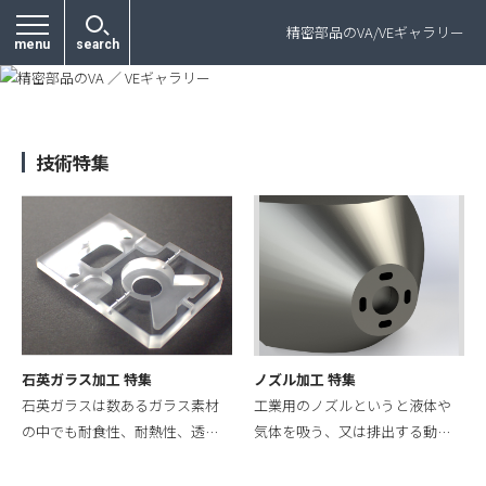
プライバシーポリシー
精密部品のVA/VEギャラリー
menu
search
技術特集
石英ガラス加工 特集
ノズル加工 特集
石英ガラスは数あるガラス素材
工業用のノズルというと液体や
の中でも耐食性、耐熱性、透…
気体を吸う、又は排出する動…