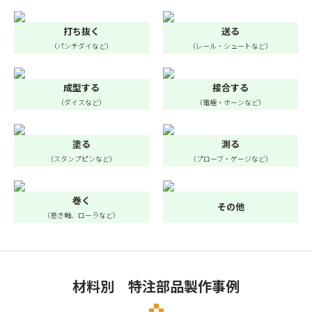
打ち抜く
送る
（パンチダイなど）
（レール・シュートなど）
成型する
接合する
（ダイスなど）
（電極・ホーンなど）
塗る
測る
（スタンプピンなど）
（プローブ・ゲージなど）
巻く
その他
（巻き軸、ローラなど）
材料別 特注部品製作事例