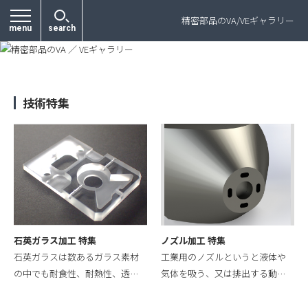
プライバシーポリシー
精密部品のVA/VEギャラリー
menu
search
技術特集
石英ガラス加工 特集
ノズル加工 特集
石英ガラスは数あるガラス素材
工業用のノズルというと液体や
の中でも耐食性、耐熱性、透…
気体を吸う、又は排出する動…