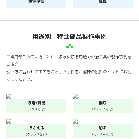
熱伝導性
磁性
用途別 特注部品製作事例
工業用部品の使い方ごとに、多岐に渡る用途での治工具の製作事例を
ご紹介！
使い方に合わせて工夫をこらした事例をお客様の設計のヒントにお役
立てください。
吸着/排出
掴む
（ノズルなど）
（チャックなど）
押さえる
切る
（クランパなど）
（カッターなど）