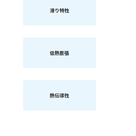
滑り特性
低熱膨張
熱伝導性