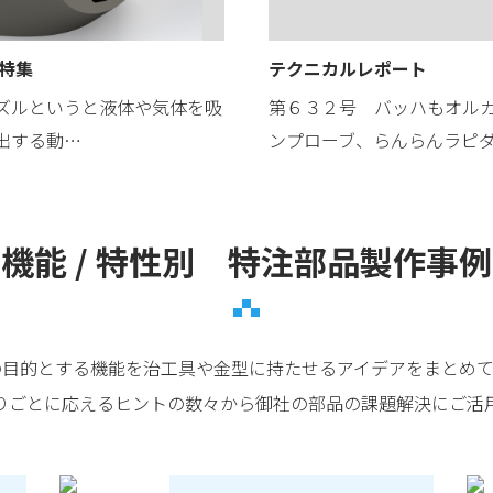
 特集
テクニカルレポート
ズルというと液体や気体を吸
第６３２号 バッハもオル
出する動…
ンプローブ、らんらんラピ
機能 / 特性別 特注部品製作事例
の目的とする機能を治工具や金型に持たせるアイデアをまとめて
りごとに応えるヒントの数々から御社の部品の課題解決にご活