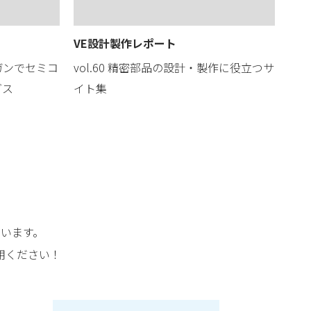
VE設計製作レポート
ガンでセミコ
vol.60 精密部品の設計・製作に役立つサ
ダス
イト集
います。
用ください！