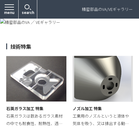
プライバシーポリシー
精密部品のVA/VEギャラリー
menu
search
技術特集
石英ガラス加工 特集
ノズル加工 特集
石英ガラスは数あるガラス素材
工業用のノズルというと液体や
の中でも耐食性、耐熱性、透…
気体を吸う、又は排出する動…