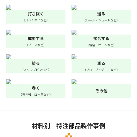
打ち抜く
送る
（パンチダイなど）
（レール・シュートなど）
成型する
接合する
（ダイスなど）
（電極・ホーンなど）
塗る
測る
（スタンプピンなど）
（プローブ・ゲージなど）
巻く
その他
（巻き軸、ローラなど）
材料別 特注部品製作事例