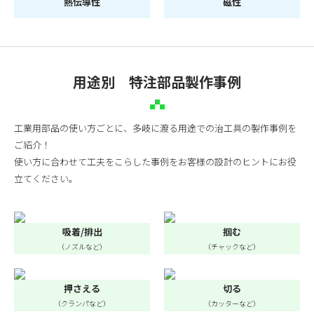
熱伝導性
磁性
用途別 特注部品製作事例
工業用部品の使い方ごとに、多岐に渡る用途での治工具の製作事例を
ご紹介！
使い方に合わせて工夫をこらした事例をお客様の設計のヒントにお役
立てください。
吸着/排出
掴む
（ノズルなど）
（チャックなど）
押さえる
切る
（クランパなど）
（カッターなど）