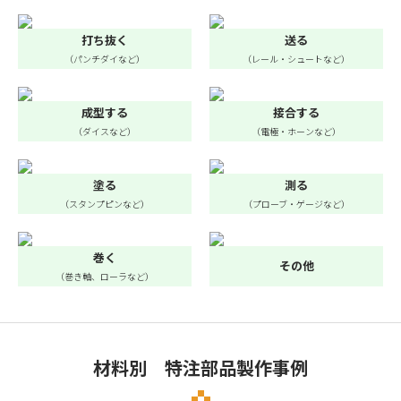
打ち抜く
送る
（パンチダイなど）
（レール・シュートなど）
成型する
接合する
（ダイスなど）
（電極・ホーンなど）
塗る
測る
（スタンプピンなど）
（プローブ・ゲージなど）
巻く
その他
（巻き軸、ローラなど）
材料別 特注部品製作事例