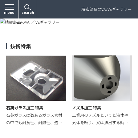
プライバシーポリシー
精密部品のVA/VEギャラリー
menu
search
技術特集
石英ガラス加工 特集
ノズル加工 特集
石英ガラスは数あるガラス素材
工業用のノズルというと液体や
の中でも耐食性、耐熱性、透…
気体を吸う、又は排出する動…