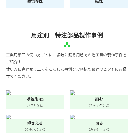
熱伝導性
磁性
用途別 特注部品製作事例
工業用部品の使い方ごとに、多岐に渡る用途での治工具の製作事例を
ご紹介！
使い方に合わせて工夫をこらした事例をお客様の設計のヒントにお役
立てください。
吸着/排出
掴む
（ノズルなど）
（チャックなど）
押さえる
切る
（クランパなど）
（カッターなど）