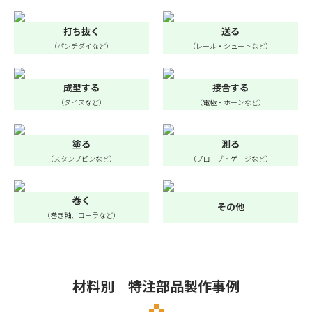
打ち抜く
送る
（パンチダイなど）
（レール・シュートなど）
成型する
接合する
（ダイスなど）
（電極・ホーンなど）
塗る
測る
（スタンプピンなど）
（プローブ・ゲージなど）
巻く
その他
（巻き軸、ローラなど）
材料別 特注部品製作事例