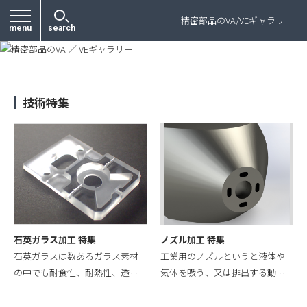
プライバシーポリシー
精密部品のVA/VEギャラリー
menu
search
技術特集
石英ガラス加工 特集
ノズル加工 特集
石英ガラスは数あるガラス素材
工業用のノズルというと液体や
の中でも耐食性、耐熱性、透…
気体を吸う、又は排出する動…