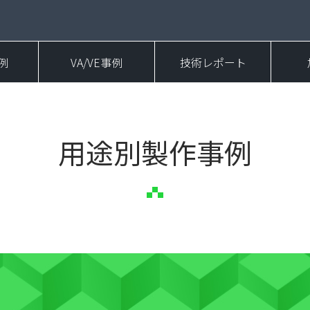
例
VA/VE事例
技術レポート
用途別製作事例