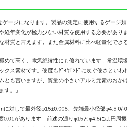
わせゲージになります。製品の測定に使用するゲージ
や経年変化が極力少ない材質を使用する必要があり
な材質と言えます。また金属材料に比べ軽量化でき
極めて高く、電気絶縁性にも優れています。常温環
クス素材です。硬度もﾀﾞｲﾔﾓﾝﾄﾞに次ぐ硬さとい
ムとも言いますが、質量の小さいアルミ元素のおか
ます。」
対して最外径φ15±0.005、先端最小径部φ4.5 0/
度0.01があります。前述の通りφ15とφ4.5には円周