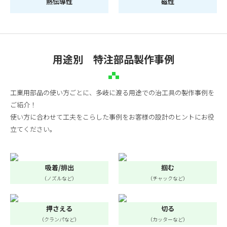
熱伝導性
磁性
用途別 特注部品製作事例
工業用部品の使い方ごとに、多岐に渡る用途での治工具の製作事例を
ご紹介！
使い方に合わせて工夫をこらした事例をお客様の設計のヒントにお役
立てください。
吸着/排出
掴む
（ノズルなど）
（チャックなど）
押さえる
切る
（クランパなど）
（カッターなど）