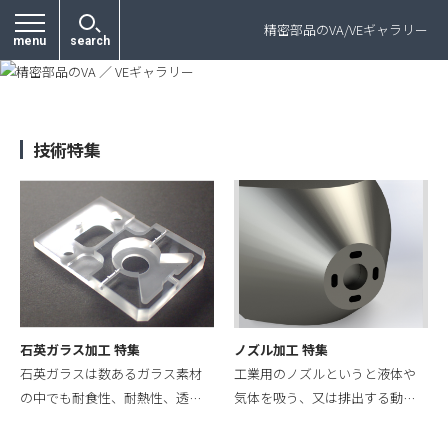
プライバシーポリシー
精密部品のVA/VEギャラリー
menu
search
技術特集
石英ガラス加工 特集
ノズル加工 特集
石英ガラスは数あるガラス素材
工業用のノズルというと液体や
の中でも耐食性、耐熱性、透…
気体を吸う、又は排出する動…