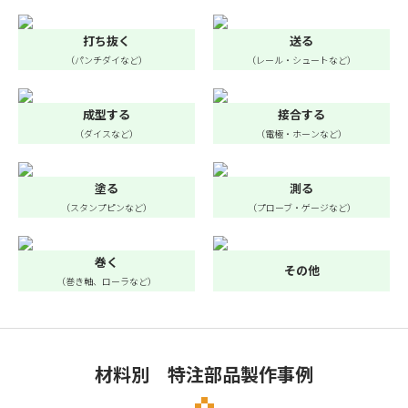
打ち抜く
送る
（パンチダイなど）
（レール・シュートなど）
成型する
接合する
（ダイスなど）
（電極・ホーンなど）
塗る
測る
（スタンプピンなど）
（プローブ・ゲージなど）
巻く
その他
（巻き軸、ローラなど）
材料別 特注部品製作事例