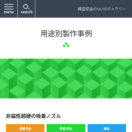
プライバシーポリシー
精密部品のVA/VEギャラリー
menu
search
用途別製作事例
非磁性超硬の吸着ノズル
超硬合金
吸着/排出
磁性