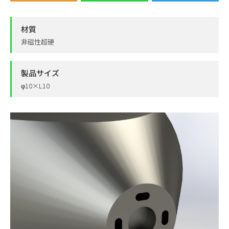
材質
非磁性超硬
製品サイズ
φ10×L10