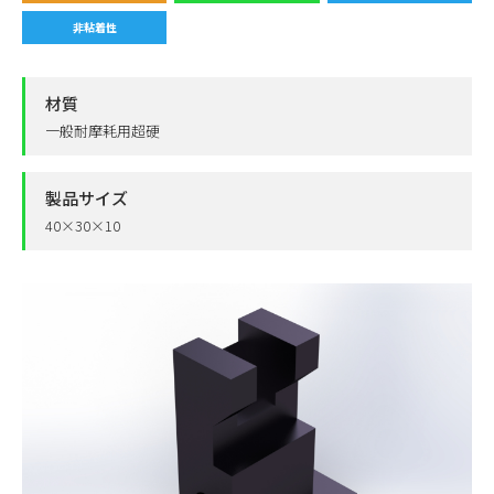
非粘着性
材質
一般耐摩耗用超硬
製品サイズ
40×30×10