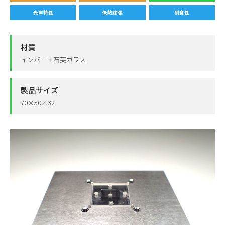
光学特性
低熱膨張
耐食性
材質
インバー＋石英ガラス
製品サイズ
70×50×32