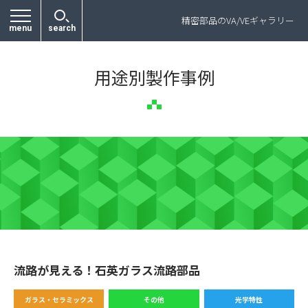
プライバシーポリシー
精密部品のVA/VEギャラリー
menu
search
用途別製作事例
流路が見える！石英ガラス流路部品
ガラス・セラミックス
その他
光学特性