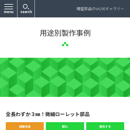
プライバシーポリシー
精密部品のVA/VEギャラリー
menu
search
用途別製作事例
全長わずか３㎜！微細ローレット部品
超硬合金
掴む
接合する