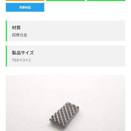
耐摩耗性
材質
超硬合金
製品サイズ
T0.8×3×2