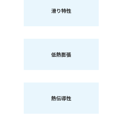
滑り特性
低熱膨張
熱伝導性