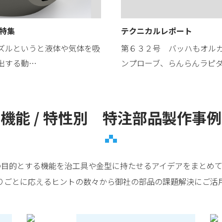
 特集
テクニカルレポート
ズルというと液体や気体を吸
第６３２号 バッハもオル
出する動…
ンプローブ、らんらんラピ
機能 / 特性別 特注部品製作事例
の目的とする機能を治工具や金型に持たせるアイデアをまとめて
りごとに応えるヒントの数々から御社の部品の課題解決にご活