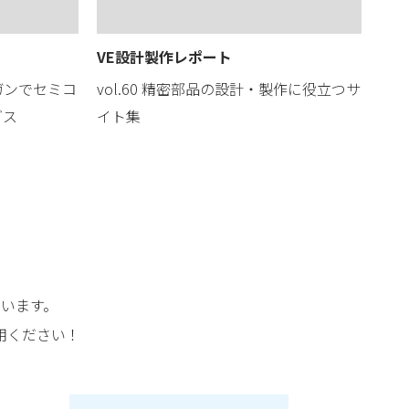
VE設計製作レポート
ガンでセミコ
vol.60 精密部品の設計・製作に役立つサ
ダス
イト集
います。
用ください！