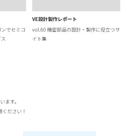
VE設計製作レポート
ガンでセミコ
vol.60 精密部品の設計・製作に役立つサ
ダス
イト集
います。
用ください！