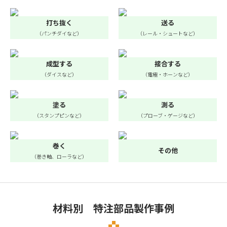
打ち抜く
送る
（パンチダイなど）
（レール・シュートなど）
成型する
接合する
（ダイスなど）
（電極・ホーンなど）
塗る
測る
（スタンプピンなど）
（プローブ・ゲージなど）
巻く
その他
（巻き軸、ローラなど）
材料別 特注部品製作事例