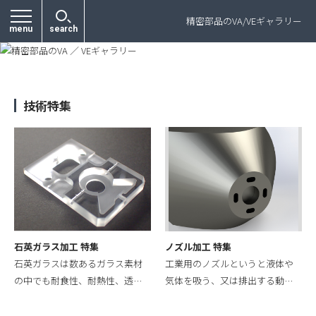
プライバシーポリシー
精密部品のVA/VEギャラリー
menu
search
技術特集
石英ガラス加工 特集
ノズル加工 特集
石英ガラスは数あるガラス素材
工業用のノズルというと液体や
の中でも耐食性、耐熱性、透…
気体を吸う、又は排出する動…