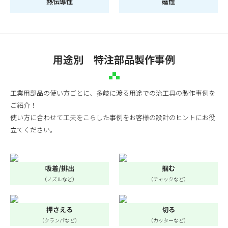
熱伝導性
磁性
用途別 特注部品製作事例
工業用部品の使い方ごとに、多岐に渡る用途での治工具の製作事例を
ご紹介！
使い方に合わせて工夫をこらした事例をお客様の設計のヒントにお役
立てください。
吸着/排出
掴む
（ノズルなど）
（チャックなど）
押さえる
切る
（クランパなど）
（カッターなど）